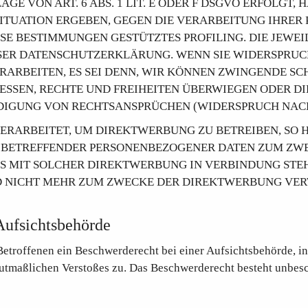
 VON ART. 6 ABS. 1 LIT. E ODER F DSGVO ERFOLGT, H
 SITUATION ERGEBEN, GEGEN DIE VERARBEITUNG IHR
IESE BESTIMMUNGEN GESTÜTZTES PROFILING. DIE JEWE
SER DATENSCHUTZERKLÄRUNG. WENN SIE WIDERSPRUC
ARBEITEN, ES SEI DENN, WIR KÖNNEN ZWINGENDE S
ESSEN, RECHTE UND FREIHEITEN ÜBERWIEGEN ODER D
GUNG VON RECHTSANSPRÜCHEN (WIDERSPRUCH NACH AR
ARBEITET, UM DIREKTWERBUNG ZU BETREIBEN, SO HA
E BETREFFENDER PERSONENBEZOGENER DATEN ZUM ZW
T ES MIT SOLCHER DIREKTWERBUNG IN VERBINDUNG STE
NICHT MEHR ZUM ZWECKE DER DIREKTWERBUNG VERWE
Aufsichtsbehörde
etroffenen ein Beschwerderecht bei einer Aufsichtsbehörde, i
 mutmaßlichen Verstoßes zu. Das Beschwerderecht besteht unbes